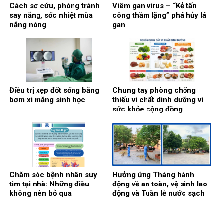
Cách sơ cứu, phòng tránh
Viêm gan virus – “Kẻ tấn
say nắng, sốc nhiệt mùa
công thầm lặng” phá hủy lá
nắng nóng
gan
Điều trị xẹp đốt sống bằng
Chung tay phòng chống
bơm xi măng sinh học
thiếu vi chất dinh dưỡng vì
sức khỏe cộng đồng
Chăm sóc bệnh nhân suy
Hưởng ứng Tháng hành
tim tại nhà: Những điều
động về an toàn, vệ sinh lao
không nên bỏ qua
động và Tuần lễ nước sạch
và vệ sinh môi trường:
Chung tay xây dựng môi