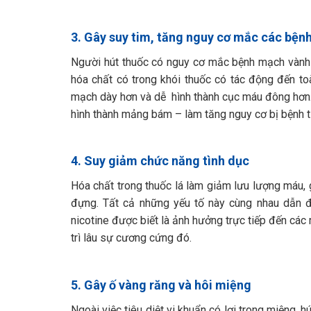
3. Gây suy tim, tăng nguy cơ mắc các bệnh
Người hút thuốc có nguy cơ mắc bệnh mạch vành 
hóa chất có trong khói thuốc có tác động đến t
mạch dày hơn và dễ hình thành cục máu đông hơn.
hình thành mảng bám – làm tăng nguy cơ bị bệnh 
4. Suy giảm chức năng tình dục
Hóa chất trong thuốc lá làm giảm lưu lượng máu, 
đựng. Tất cả những yếu tố này cùng nhau dẫn đ
nicotine được biết là ảnh hưởng trực tiếp đến cá
trì lâu sự cương cứng đó.
5. Gây ố vàng răng và hôi miệng
Ngoài việc tiêu diệt vi khuẩn có lợi trong miệng, h