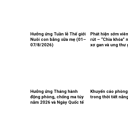
Hưởng ứng Tuần lễ Thế giới
Phát hiện sớm viêm
Nuôi con bằng sữa mẹ (01–
rút – “Chìa khóa” 
07/8/2026)
xơ gan và ung thư 
Hưởng ứng Tháng hành
Khuyến cáo phòng
động phòng, chống ma túy
trong thời tiết nắ
năm 2026 và Ngày Quốc tế
phòng, chống lạm dụng ma
túy 26/6