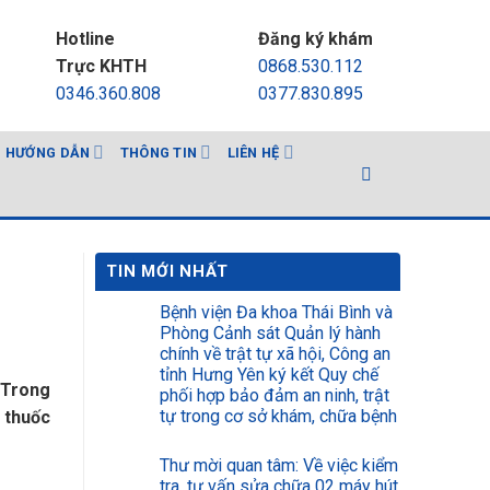
Hotline
Đăng ký khám
Trực KHTH
0868.530.112
0346.360.808
0377.830.895
HƯỚNG DẪN
THÔNG TIN
LIÊN HỆ
TIN MỚI NHẤT
Bệnh viện Đa khoa Thái Bình và
Phòng Cảnh sát Quản lý hành
chính về trật tự xã hội, Công an
tỉnh Hưng Yên ký kết Quy chế
. Trong
phối hợp bảo đảm an ninh, trật
tự trong cơ sở khám, chữa bệnh
t thuốc
Thư mời quan tâm: Về việc kiểm
tra, tư vấn sửa chữa 02 máy hút