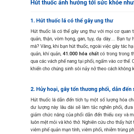
Hút thuốc ảnh hưởng tới sức khỏe như
1. Hút thuốc lá có thể gây ung thư
Hút thuốc lá có thể gây ung thư với mọi cơ quan t
quản, thận, vòm họng, gan, tụy, dạ dày….. Bạn tự 
mà? Vâng, khi bạn hút thuốc, ngoài việc gây tác h
quản, khí quản,
41.000 hóa chất
có trong trong t
qua các vách phế nang tại phổi, ngấm vào cơ thể. 
khiến cho chúng sinh sôi nảy nở theo cách không 
2. Hủy hoại, gây tổn thương phổi, dẫn đến
Hút thuốc lá dẫn đến tích tụ một số lượng hóa ch
dư lượng này lâu dài sẽ làm tắc nghẽn phổi, đư
giảm chức năng của phổi dẫn đến thiếu oxy và má
luôn mệt mỏi và khó thở. Nghiên cứu cho thấy hút 
viêm phế quản mạn tính, viêm phổi, nhiễm trùng p