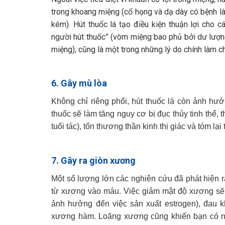
trong khoang miệng (cổ họng và dạ dày có bệnh là 
kém). Hút thuốc lá tạo điều kiện thuận lợi cho
người hút thuốc” (vòm miệng bao phủ bởi dư lượn
miệng), cũng là một trong những lý do chính làm ch
6. Gây mù lòa
Không chỉ riêng phổi, hút thuốc lá còn ảnh hưở
thuốc sẽ làm tăng nguy cơ bị đục thủy tinh thể
tuổi tác), tổn thương thần kinh thị giác và tóm lại
7. Gây ra giòn xương
Một số lượng lớn các nghiên cứu đã phát hiện 
từ xương vào máu. Việc giảm mật độ xương sẽ 
ảnh hưởng đến việc sản xuất estrogen), đau 
xương hàm. Loãng xương cũng khiến bạn có n