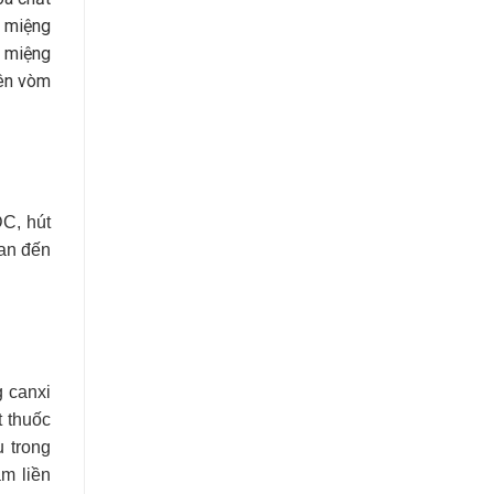
g miệng
m miệng
rên vòm
DC, hút
uan đến
g canxi
 thuốc
 trong
m liền