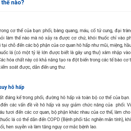
 thế nào?
rong cơ thể của bạn: phổi, bàng quang, máu, cổ tử cung, đại tràn
hỏi làm thế nào mà nó xảy ra được cơ chứ, khói thuốc chỉ vào ph
ại tại chỗ đến các bộ phận của cơ quan hô hấp như mũi, miệng, hầu
huốc lá (có một tỷ lệ lớn được biết là gây ung thư) xâm nhập vào
Các hóa chất này có khả năng tạo ra đột biến trong các tế bào cơ 
kiểm soát được, dẫn đến ung thư.
 suy hô hấp
ất đáng kể trong phổi, đường hô hấp và toàn bộ cơ thể của bạn.
a đến các vấn đề về hô hấp và suy giảm chức năng của phổi. V
u tươi đến các cơ quan, bộ phận khác nhau của cơ thể, làm cho
thuốc lá có thể dẫn đến COPD (Bệnh phổi tắc nghẽn mãn tính), khí
hổi, hen suyễn và làm tăng nguy cơ mắc bệnh lao.