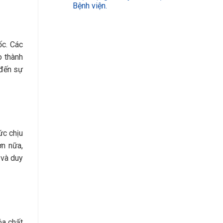
Bệnh viện.
ốc. Các
o thành
 đến sự
ức chịu
ơn nữa,
 và duy
óa chất