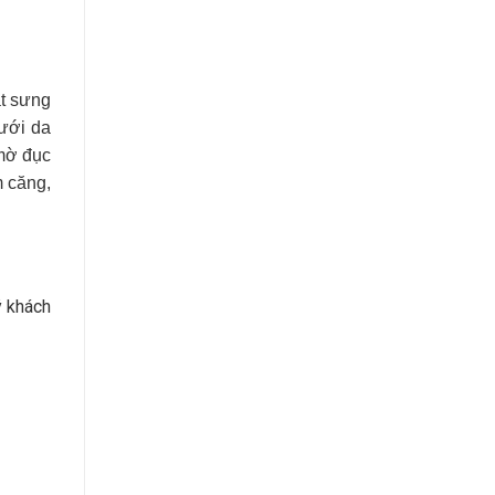
ắt sưng
dưới da
 mờ đục
m căng,
ý khách