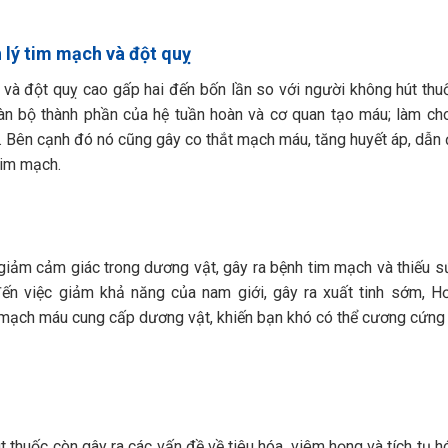
 lý tim mạch và đột quỵ
và đột quỵ cao gấp hai đến bốn lần so với người không hút thu
oàn bộ thành phần của hệ tuần hoàn và cơ quan tạo máu; làm ch
 Bên cạnh đó nó cũng gây co thắt mạch máu, tăng huyết áp, dẫn
tim mạch.
giảm cảm giác trong dương vật, gây ra bệnh tim mạch và thiếu s
ến việc giảm khả năng của nam giới, gây ra xuất tinh sớm, H
c mạch máu cung cấp dương vật, khiến bạn khó có thể cương cứng
út thuốc còn gây ra các vấn đề về tiêu hóa, viêm họng và tích tụ h