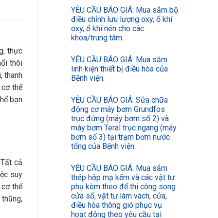
YÊU CẦU BÁO GIÁ: Mua sắm bộ
điều chỉnh lưu lượng oxy, ổ khí
oxy, ổ khí nén cho các
khoa/trung tâm.
g, thực
YÊU CẦU BÁO GIÁ: Mua sắm
ổi thôi
linh kiện thiết bị điều hòa của
, thanh
Bệnh viện.
 cơ thể
thể bạn
YÊU CẦU BÁO GIÁ: Sửa chữa
động cơ máy bơm Grundfos
trục đứng (máy bơm số 2) và
máy bơm Teral trục ngang (máy
bơm số 3) tại trạm bơm nước
tổng của Bệnh viện.
 Tất cả
YÊU CẦU BÁO GIÁ: Mua sắm
iệc suy
thép hộp mạ kẽm và các vật tư
 cơ thể
phụ kèm theo để thi công song
cửa sổ, vật tư làm vách, cửa,
 thũng,
điều hòa thông gió phục vụ
hoạt động theo yêu cầu tại