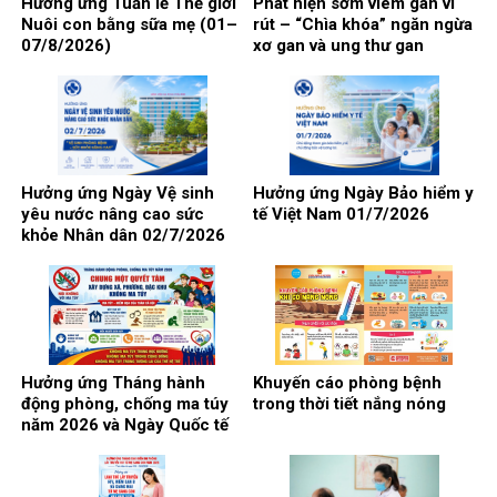
Hưởng ứng Tuần lễ Thế giới
Phát hiện sớm viêm gan vi
Nuôi con bằng sữa mẹ (01–
rút – “Chìa khóa” ngăn ngừa
07/8/2026)
xơ gan và ung thư gan
Hưởng ứng Ngày Vệ sinh
Hưởng ứng Ngày Bảo hiểm y
yêu nước nâng cao sức
tế Việt Nam 01/7/2026
khỏe Nhân dân 02/7/2026
Hưởng ứng Tháng hành
Khuyến cáo phòng bệnh
động phòng, chống ma túy
trong thời tiết nắng nóng
năm 2026 và Ngày Quốc tế
phòng, chống lạm dụng ma
túy 26/6