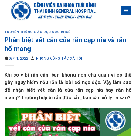
Skip
to
content
TRUYỀN THÔNG GIÁO DỤC SỨC KHOẺ
Phân biệt vết cắn của rắn cạp nia và rắn
hổ mang
08/11/2022
PHÒNG CÔNG TÁC XÃ HỘI
Khi sơ ý bị rắn cắn, bạn không nên chủ quan vì có thể
gây nguy hiểm nếu rắn là loài có nọc độc. Vậy làm sao
để nhận biết vết cắn là của rắn cạp nia hay rắn hổ
mang? Trường hợp bị rắn độc cắn, bạn cần xử lý ra sao?