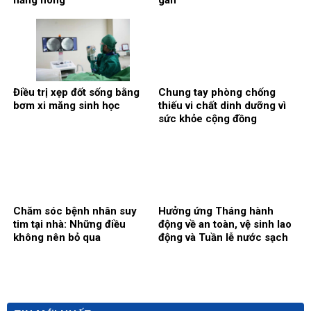
nắng nóng
gan
Điều trị xẹp đốt sống bằng
Chung tay phòng chống
bơm xi măng sinh học
thiếu vi chất dinh dưỡng vì
sức khỏe cộng đồng
Chăm sóc bệnh nhân suy
Hưởng ứng Tháng hành
tim tại nhà: Những điều
động về an toàn, vệ sinh lao
không nên bỏ qua
động và Tuần lễ nước sạch
và vệ sinh môi trường:
Chung tay xây dựng môi
trường bệnh viện xanh –
sạch – an toàn