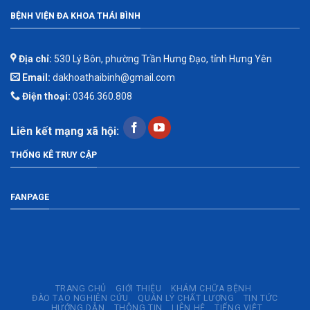
BỆNH VIỆN ĐA KHOA THÁI BÌNH
Địa chỉ:
530 Lý Bôn, phường Trần Hưng Đạo, tỉnh Hưng Yên
Email:
dakhoathaibinh@gmail.com
Điện thoại:
0346.360.808
Liên kết mạng xã hội:
THỐNG KÊ TRUY CẬP
FANPAGE
TRANG CHỦ
GIỚI THIỆU
KHÁM CHỮA BỆNH
ĐÀO TẠO NGHIÊN CỨU
QUẢN LÝ CHẤT LƯỢNG
TIN TỨC
HƯỚNG DẪN
THÔNG TIN
LIÊN HỆ
TIẾNG VIỆT