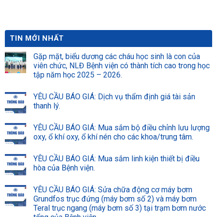
Chung tay xây dựng môi
trường bệnh viện xanh –
sạch – an toàn
TIN MỚI NHẤT
Gặp mặt, biểu dương các cháu học sinh là con của
viên chức, NLĐ Bệnh viện có thành tích cao trong học
tập năm học 2025 – 2026.
YÊU CẦU BÁO GIÁ: Dịch vụ thẩm định giá tài sản
thanh lý.
YÊU CẦU BÁO GIÁ: Mua sắm bộ điều chỉnh lưu lượng
oxy, ổ khí oxy, ổ khí nén cho các khoa/trung tâm.
YÊU CẦU BÁO GIÁ: Mua sắm linh kiện thiết bị điều
hòa của Bệnh viện.
YÊU CẦU BÁO GIÁ: Sửa chữa động cơ máy bơm
Grundfos trục đứng (máy bơm số 2) và máy bơm
Teral trục ngang (máy bơm số 3) tại trạm bơm nước