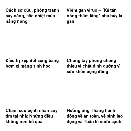
Cách sơ cứu, phòng tránh
Viêm gan virus – “Kẻ tấn
say nắng, sốc nhiệt mùa
công thầm lặng” phá hủy lá
nắng nóng
gan
Điều trị xẹp đốt sống bằng
Chung tay phòng chống
bơm xi măng sinh học
thiếu vi chất dinh dưỡng vì
sức khỏe cộng đồng
Chăm sóc bệnh nhân suy
Hưởng ứng Tháng hành
tim tại nhà: Những điều
động về an toàn, vệ sinh lao
không nên bỏ qua
động và Tuần lễ nước sạch
và vệ sinh môi trường: