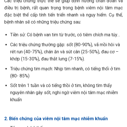
Các triệu chứng thực thể sẽ giúp định hướng chẩn đoán và
điều trị bệnh, rất quan trọng trong bệnh viêm nội tâm mạc
đặc biệt thể cấp tính tiến triển nhanh và nguy hiểm. Cụ thể,
bệnh nhân sẽ có những triệu chứng sau:
Tiền sử: Có bệnh van tim từ trước, có tiêm chích ma túy…
Các triệu chứng thường gặp: sốt (80-90%), vã mồi hôi và
rét run (40-75%), chán ăn và sút cân (25-50%), đau cơ –
khớp (15-30%), đau thắt lưng (7-15%).
Triệu chứng tim mạch: Nhịp tim nhanh, có tiếng thổi ở tim
(80- 85%)
Sốt trên 1 tuần và có tiếng thồi ở tim, không tìm thấy
nguyên nhân gây sốt, nghi ngờ viêm nội tâm mạc nhiễm
khuẩn
2. Biến chứng của viêm nội tâm mạc nhiễm khuẩn