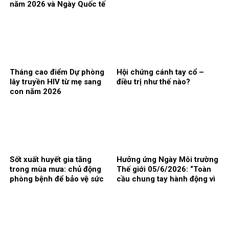
năm 2026 và Ngày Quốc tế
phòng, chống lạm dụng ma
túy 26/6
Tháng cao điểm Dự phòng
Hội chứng cánh tay cổ –
lây truyền HIV từ mẹ sang
điều trị như thế nào?
con năm 2026
Sốt xuất huyết gia tăng
Hưởng ứng Ngày Môi trường
trong mùa mưa: chủ động
Thế giới 05/6/2026: “Toàn
phòng bệnh để bảo vệ sức
cầu chung tay hành động vì
khỏe
khí hậu”