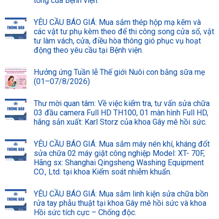
tổng của Bệnh viện.
YÊU CẦU BÁO GIÁ: Mua sắm thép hộp mạ kẽm và
các vật tư phụ kèm theo để thi công song cửa sổ, vật
tư làm vách, cửa, điều hòa thông gió phục vụ hoạt
động theo yêu cầu tại Bệnh viện.
Hưởng ứng Tuần lễ Thế giới Nuôi con bằng sữa mẹ
(01–07/8/2026)
Thư mời quan tâm: Về việc kiểm tra, tư vấn sửa chữa
03 đầu camera Full HD TH100, 01 màn hình Full HD,
hãng sản xuất: Karl Storz của khoa Gây mê hồi sức.
YÊU CẦU BÁO GIÁ: Mua sắm máy nén khí, kháng đốt
sửa chữa 02 máy giặt công nghiệp Model: XT- 70F,
Hãng sx: Shanghai Qingsheng Washing Equipment
CO., Ltd. tại khoa Kiểm soát nhiễm khuẩn.
YÊU CẦU BÁO GIÁ: Mua sắm linh kiện sửa chữa bồn
rửa tay phẫu thuật tại khoa Gây mê hồi sức và khoa
Hồi sức tích cực – Chống độc.